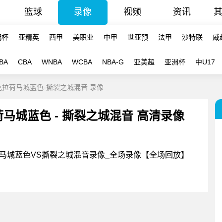
篮球
录像
视频
资讯
冠杯
亚精英
西甲
美职业
中甲
世亚预
法甲
沙特联
威
BA
CBA
WNBA
WCBA
NBA-G
亚美超
亚洲杯
中U17
规赛俄克拉荷马城蓝色-撕裂之城混音 录像
克拉荷马城蓝色 - 撕裂之城混音 高清录像
 俄克拉荷马城蓝色VS撕裂之城混音录像_全场录像【全场回放】