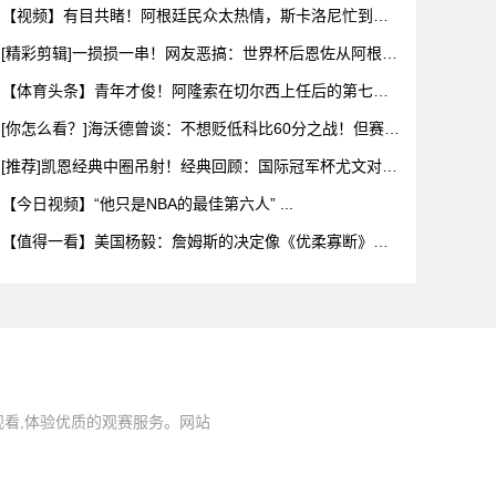
【视频】有目共睹！阿根廷民众太热情，斯卡洛尼忙到停
不下来！
[精彩剪辑]一损损一串！网友恶搞：世界杯后恩佐从阿根廷
队回到
【体育头条】青年才俊！阿隆索在切尔西上任后的第七堂
训练课！
[你怎么看？]海沃德曾谈：不想贬低科比60分之战！但赛前
我们
[推荐]凯恩经典中圈吊射！经典回顾：国际冠军杯尤文对阵
热刺！
【今日视频】“他只是NBA的最佳第六人” ...
【值得一看】美国杨毅：詹姆斯的决定像《优柔寡断》情
景剧，为成
观看,体验优质的观赛服务。网站