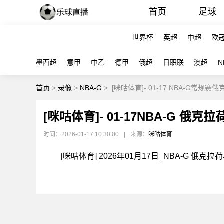
首页
足球
世界杯
英超
中超
欧
墨西超
意甲
中乙
德甲
俄超
日职联
澳超
N
首页
>
录像
>
NBA-G
>
[咪咕体育]- 01-17 NBA-G常
[咪咕体育]- 01-17NBA-G 俄
时间：2026-01-17 10:30:00
|
来源：
咪咕体育
[咪咕体育] 2026年01月17日_NBA-G