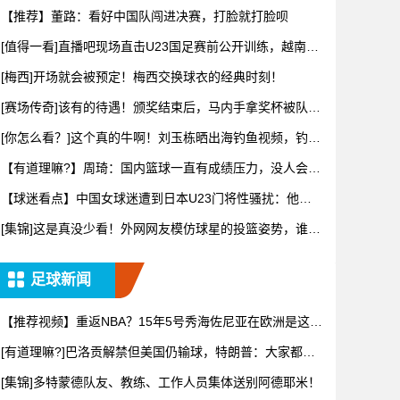
越南没问
【推荐】董路：看好中国队闯进决赛，打脸就打脸呗
[值得一看]直播吧现场直击U23国足赛前公开训练，越南媒
体也
[梅西]开场就会被预定！梅西交换球衣的经典时刻！
[赛场传奇]该有的待遇！颁奖结束后，马内手拿奖杯被队友
高高举
[你怎么看？]这个真的牛啊！刘玉栋晒出海钓鱼视频，钓上
来一只
【有道理嘛?】周琦：国内篮球一直有成绩压力，没人会为
了长远而
【球迷看点】中国女球迷遭到日本U23门将性骚扰：他问
我要性感
[集锦]这是真没少看！外网网友模仿球星的投篮姿势，谁的
最有精
足球新闻
【推荐视频】重返NBA？15年5号秀海佐尼亚在欧洲是这样
打球
[有道理嘛?]巴洛贡解禁但美国仍输球，特朗普：大家都挺
高兴，
[集锦]多特蒙德队友、教练、工作人员集体送别阿德耶米！