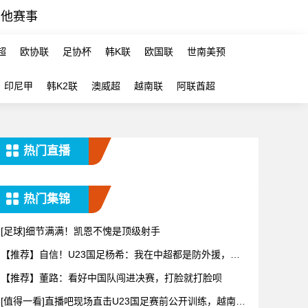
其他赛事
超
欧协联
足协杯
韩K联
欧国联
世南美预
印尼甲
韩K2联
澳威超
越南联
阿联酋超
热门直播
热门集锦
[足球]细节满满！凯恩不愧是顶级射手
【推荐】自信！U23国足杨希：我在中超都是防外援，踢
越南没问
【推荐】董路：看好中国队闯进决赛，打脸就打脸呗
[值得一看]直播吧现场直击U23国足赛前公开训练，越南媒