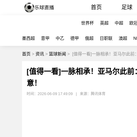
首页
足球
世界杯
英超
中超
欧
墨西超
意甲
中乙
德甲
俄超
日职联
澳超
N
首页
>
资讯
>
篮球新闻
>
[值得一看]一脉相承！亚马尔此
[值得一看]一脉相承！亚马尔此
意！
时间：2026-06-09 17:49:09
|
来源：腾讯体育