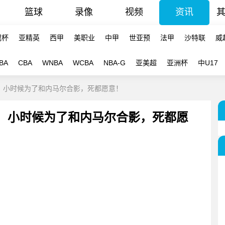
篮球
录像
视频
资讯
冠杯
亚精英
西甲
美职业
中甲
世亚预
法甲
沙特联
威
BA
CBA
WNBA
WCBA
NBA-G
亚美超
亚洲杯
中U17
前：小时候为了和内马尔合影，死都愿意！
前：小时候为了和内马尔合影，死都愿