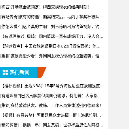
体也
[梅西]开场就会被预定！梅西交换球衣的经典时刻！
[赛场传奇]该有的待遇！颁奖结束后，马内手拿奖杯被队友
高高举
[你怎么看？]这个真的牛啊！刘玉栋晒出海钓鱼视频，钓上
来一只
【有道理嘛?】周琦：国内篮球一直有成绩压力，没人会为
了长远而
【球迷看点】中国女球迷遭到日本U23门将性骚扰：他问
我要性感
[集锦]这是真没少看！外网网友模仿球星的投篮姿势，谁的
最有精
热门新闻
【推荐视频】重返NBA？15年5号秀海佐尼亚在欧洲是这样
打球
[有道理嘛?]巴洛贡解禁但美国仍输球，特朗普：大家都挺
高兴，
[集锦]多特蒙德队友、教练、工作人员集体送别阿德耶米！
【视频】有目共睹！阿根廷民众太热情，斯卡洛尼忙到停
不下来！
[精彩剪辑]一损损一串！网友恶搞：世界杯后恩佐从阿根廷