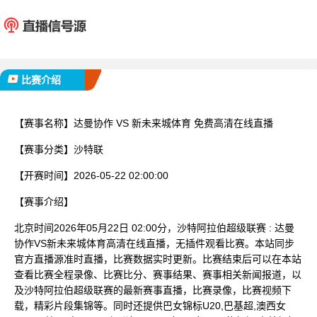
达曼协作
新未来
已完赛
比赛介绍
【赛事名称】
达曼协作 VS 新未来城体育 免费高清在线直播
【赛事分类】
沙特联
【开赛时间】
2026-05-22 02:00:00
【赛事介绍】
北京时间2026年05月22日 02:00分，沙特阿拉伯超级联赛 : 达曼
协作VS新未来城体育高清在线直播，无插件观看比赛。本站同步
官方直播源准时直播，比赛数据实时更新。比赛结束后可以在本站
查看比赛全程录像、比赛比分、赛事结果、赛事相关新闻报道，以
及沙特阿拉伯超级联赛的最新赛事直播，比赛录像，比赛视频下
载，精彩片段集锦等。同时还提供巴女锦标U20,巴基超,澳西女