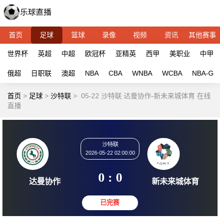
首页
足球
篮球
录像
视频
资讯
其他赛事
世界杯
英超
中超
欧冠杯
亚精英
西甲
美职业
中甲
俄超
日职联
澳超
NBA
CBA
WNBA
WCBA
NBA-G
首页
>
足球
>
沙特联
>
05-22 沙特联 达曼协作-新未来城体育 在线
直播
沙特联
2026-05-22 02:00:00
0 : 0