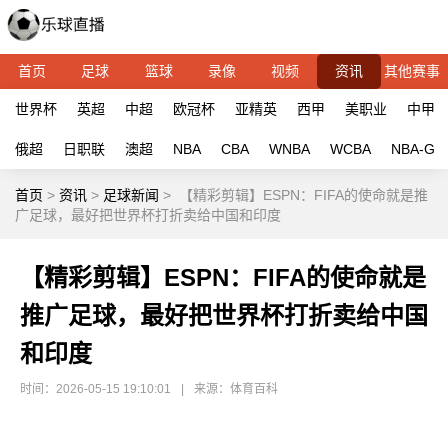
首页
足球
篮球
录像
视频
资讯
其他赛事
世界杯
英超
中超
欧冠杯
亚精英
西甲
美职业
中甲
俄超
日职联
澳超
NBA
CBA
WNBA
WCBA
NBA-G
首页
>
资讯
>
足球新闻
>
【精彩剪辑】ESPN：FIFA的使命就是推
广足球，最好把世界杯打折卖给中国和印度
【精彩剪辑】ESPN：FIFA的使命就是
推广足球，最好把世界杯打折卖给中国
和印度
时间：2026-05-15 19:10:01
|
来源：体育百科