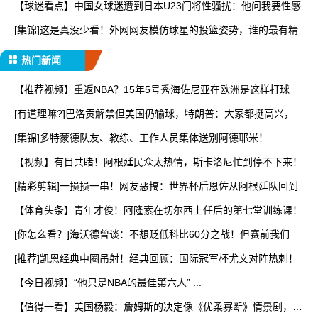
【球迷看点】中国女球迷遭到日本U23门将性骚扰：他问我要性感
[集锦]这是真没少看！外网网友模仿球星的投篮姿势，谁的最有精
热门新闻
【推荐视频】重返NBA？15年5号秀海佐尼亚在欧洲是这样打球
[有道理嘛?]巴洛贡解禁但美国仍输球，特朗普：大家都挺高兴，
[集锦]多特蒙德队友、教练、工作人员集体送别阿德耶米！
【视频】有目共睹！阿根廷民众太热情，斯卡洛尼忙到停不下来！
[精彩剪辑]一损损一串！网友恶搞：世界杯后恩佐从阿根廷队回到
【体育头条】青年才俊！阿隆索在切尔西上任后的第七堂训练课！
[你怎么看？]海沃德曾谈：不想贬低科比60分之战！但赛前我们
[推荐]凯恩经典中圈吊射！经典回顾：国际冠军杯尤文对阵热刺！
【今日视频】“他只是NBA的最佳第六人” ...
【值得一看】美国杨毅：詹姆斯的决定像《优柔寡断》情景剧，为