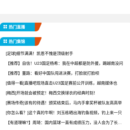
热门直播
热门集锦
[足球]细节满满！凯恩不愧是顶级射手
【推荐】自信！U23国足杨希：我在中超都是防外援，踢越南没问
【推荐】董路：看好中国队闯进决赛，打脸就打脸呗
[值得一看]直播吧现场直击U23国足赛前公开训练，越南媒体也
[梅西]开场就会被预定！梅西交换球衣的经典时刻！
[赛场传奇]该有的待遇！颁奖结束后，马内手拿奖杯被队友高高举
[你怎么看？]这个真的牛啊！刘玉栋晒出海钓鱼视频，钓上来一只
【有道理嘛?】周琦：国内篮球一直有成绩压力，没人会为了长远
而